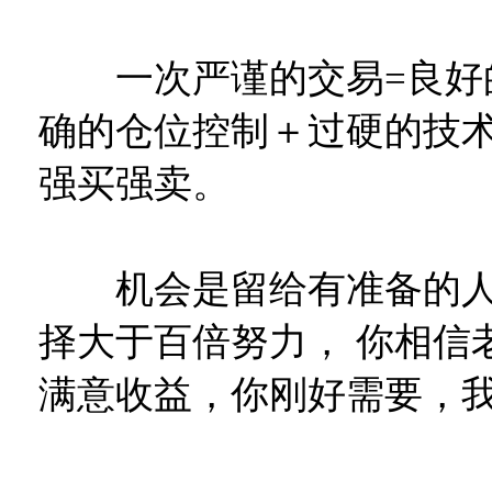
一次严谨的交易=良好
确的仓位控制＋过硬的技
强买强卖。
机会是留给有准备的人
择大于百倍努力， 你相信
满意收益，你刚好需要，