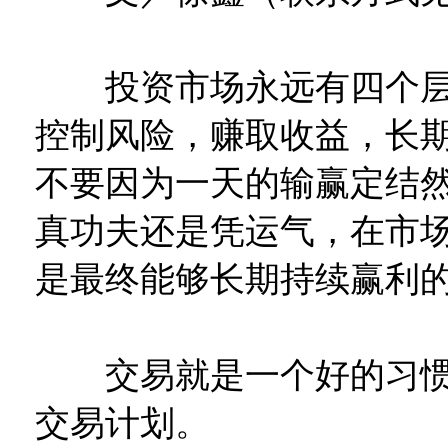
投资市场永远有四个层
控制风险，赚取收益，长
不要因为一天的输赢定结
真功夫还是凭运气，在市
是最终能够长期持续赢利
交易就是一个好的习惯
交易计划。