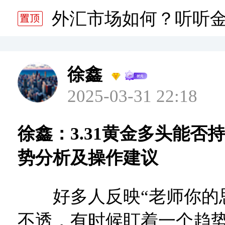
分析师静雅老师的分析 20
外汇市场如何？听听
分析师静雅老师的分析 20
徐鑫
2025-03-31 22:18
徐鑫：3.31黄金多头能否
势分析及操作建议
好多人反映“老师你的
不透，有时候盯着一个趋