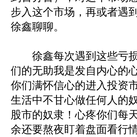
步入这个市场，再或者遇
徐鑫聊聊。
徐鑫每次遇到这些亏损
们的无助我是发自内心的
你们满怀信心的进入投资
生活中不甘心做任何人的
股市的奴隶！心疼你们每
余还要熬夜盯着盘面看行