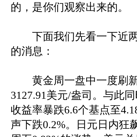
的，是你们观察出来的。
下面我们先看一下近两
的消息：
黄金周一盘中一度刷新
3127.91美元/盎司。与此
收益率暴跌6.6个基点至4.
声下跌0.2%。日元日内狂飙