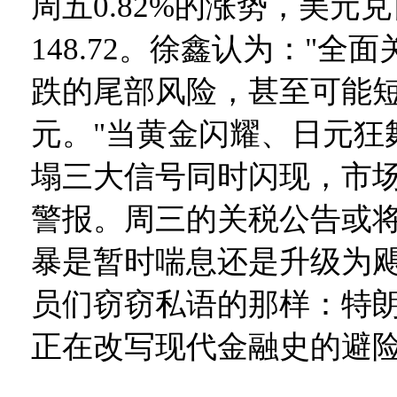
周五0.82%的涨势，美元
148.72。徐鑫认为："全
跌的尾部风险，甚至可能
元。"当黄金闪耀、日元狂
塌三大信号同时闪现，市
警报。周三的关税公告或
暴是暂时喘息还是升级为
员们窃窃私语的那样：特
正在改写现代金融史的避