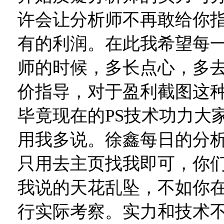
许会让分析师不再敢给你
有的利润。在此我希望每
师的时候，多长点心，多
价指导，对于盈利截图这
毕竟现在的PS技术功力大
用我多说。徐鑫每日的分
只用去主页找我即可，你
我说的天花乱坠，不如你
行实际考察。实力和技术