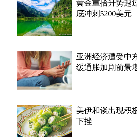
黄金重拾升势越过
底冲刺5200美元
亚洲经济遭受中
缓通胀加剧前景
美伊和谈出现积
下挫