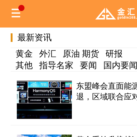
最新资讯
黄金
外汇
原油
期货
研报
其他
指导名家
要闻
国内要
东盟峰会直面能源
退，区域联合应