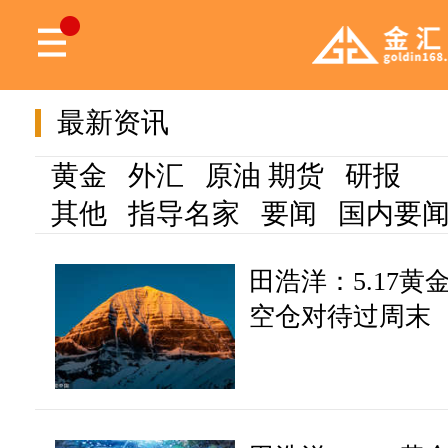
最新资讯
黄金
外汇
原油
期货
研报
其他
指导名家
要闻
国内要
田浩洋：5.17
空仓对待过周末