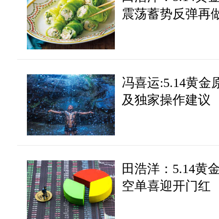
震荡蓄势反弹再
冯喜运:5.14
及独家操作建议
田浩洋：5.14
空单喜迎开门红