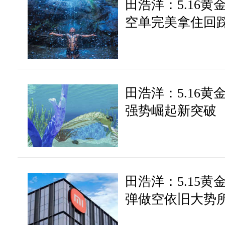
田浩洋：5.16
空单完美拿住回
田浩洋：5.16
强势崛起新突破
田浩洋：5.15
弹做空依旧大势