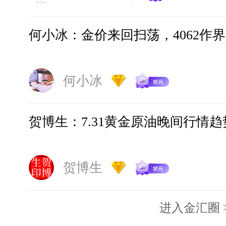
静雅老师
08-29 10:49
何小冰：金价来回扫荡，4062作
网友： 请问原油怎么操作？
问
何小冰
静雅老师：原油最近震荡的
答
涨4-6个交易日后就会跌4-6
贺博生：7.31黄金原油晚间行情
可以考虑继续反弹试空的思
操作建议指导
贺博生
静雅老师
08-29 10:49
进入金汇圈 
网友： 镑美哪里空合适
问