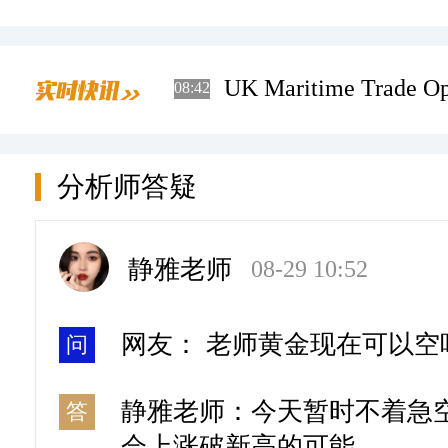
daily price limit, whi
reported an incident 9
2027 FOMC voter and 
08:42
Pingmei, Huaibei Mini
Oman; a tanker master
President Daly will sp
英国海上贸易行动办
08:42
Dayou Energy also ad
explosions while transi
UK Maritime Trade Ope
08:42
全，未报告任何环境
vessel are safe and no
期货盯盘神器专属文
08:42
been reported.
韩国KOSPI指数跌幅
退去降雨来袭，大豆
08:42
South Korea's KOSPI e
08:42
7%，三星电子跌近3
分析师答疑
转真能让高产预期彻
Hynix down 7%, Samsu
日本30年期国债收
08:42
nearly 3%.
Japan 30-year governm
08:42
3.93%。
to 3.93%.
静雅老师
08-29 10:52
惠誉：日元进一步
08:42
Fitch: Further yen app
08:41
息。
of Japan rate hikes.
惠誉：日元疲软似乎
08:41
网友： 老师黄金现在可以空
问
现货黄金突破4290美
的相对立场差异所致
08:41
Fitch: yen weakness do
08:41
静雅老师：今天暂时不着急
答
primarily driven by di
China A-share coal min
09:51
monetary policy stance
会上涨破新高的可能
staged an intra-day ra