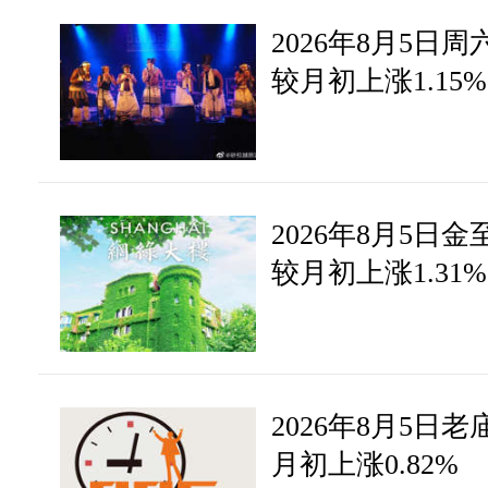
2026年8月5日周
网友： 请问澳美可以空吗？
问
较月初上涨1.15%
静雅老师：还是建议回调低
答
静雅老师
08-29 10:49
2026年8月5日金
较月初上涨1.31%
网友： 老师 现在有美金 要
问
静雅老师：今天美人汇率暴
答
要看你的时间需求
2026年8月5日老庙
月初上涨0.82%