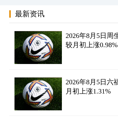
静雅老师：目前已经在1.32
答
最新资讯
今天只要价格不突破这个压
2026年8月5日周
静雅老师
08-29 10:49
较月初上涨0.98%
网友：老师，镑美今天如何
问
静雅老师：主方向还是建议
答
2026年8月5日六福
主
月初上涨1.31%
静雅老师
08-29 10:49