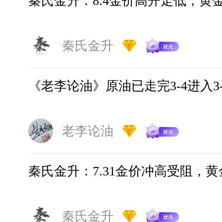
秦氏金升：8.4金价高开走低，黄
币，什么时候兑换好呢？
议
静雅老师：澳美已经2年多
答
秦氏金升
走势了，所以兑换的话还是
来就可以
《老李论油》原油已走完3-4进入3
静雅老师
08-29 10:49
老李论油
网友： 老师，今天美日如何
问
秦氏金升：7.31金价冲高受阻，
静雅老师：美日目前低位震
答
操作建议
高空的思路为主
秦氏金升