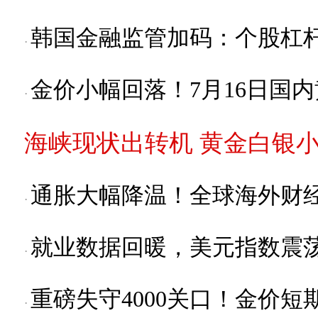
韩国金融监管加码：个股杠杆
保证金提至3000万、交易规
金价小幅回落！7月16日国
价
海峡现状出转机 黄金白银
通胀大幅降温！全球海外财
就业数据回暖，美元指数震
Fitch: yen weakness do
08:41
primarily driven by di
重磅失守4000关口！金价短
China A-share coal min
09:51
monetary policy stance
staged an intra-day ra
UK Maritime Trade O
08:42