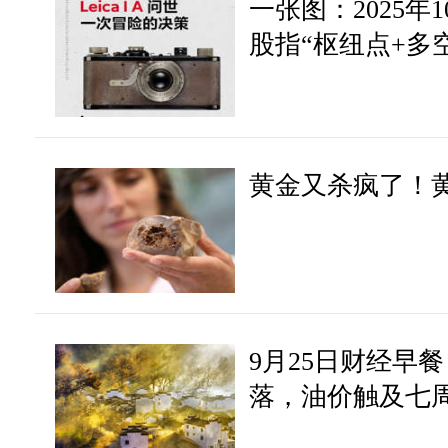
一张图：2025年
股指“枢纽点+多
黄金又杀疯了！
9月25日财经早
落，油价触及七
车15%关税