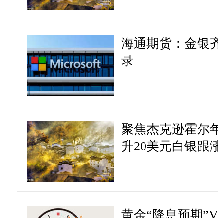
海通期货：金银齐
录
聚焦杰克逊霍尔
升20美元白银跟涨
黄金“降息预期”V