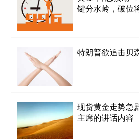
键分水岭，破位将
特朗普欲追击贝
现货黄金走势急
主席的讲话内容