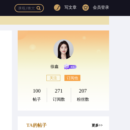
写文章
会员登录
徐鑫
关注
订阅他
100
271
207
帖子
订阅数
粉丝数
TA的帖子
更多>>