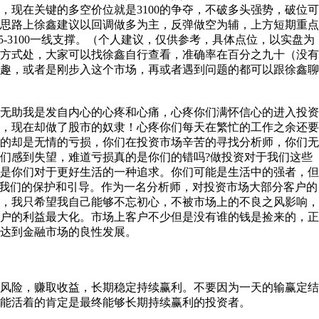
，现在关键的多空价位就是3100的争夺，不破多头强势，破位可
思路上徐鑫建议以回调做多为主，反弹做空为辅，上方短期重点
105-3100一线支撑。（个人建议，仅供参考，具体点位，以实盘为
方式处，大家可以找徐鑫自行查看，准确率在百分之九十（没有
趣，或者是刚步入这个市场，再或者遇到问题的都可以跟徐鑫聊
助我是发自内心的心疼和心痛，心疼你们满怀信心的进入投资
，现在却做了股市的奴隶！心疼你们每天在繁忙的工作之余还要
的却是无情的亏损，你们在投资市场辛苦的寻找分析师，你们无
们感到失望，难道亏损真的是你们的错吗?做投资对于我们这些
是你们对于更好生活的一种追求。你们可能是生活中的强者，但
要我们的保护和引导。作为一名分析师，对投资市场大部分客户的
，我只希望我自己能够不忘初心，不被市场上的不良之风影响，
户的利益最大化。市场上客户不少但是没有谁的钱是捡来的，正
达到金融市场的良性发展。
险，赚取收益，长期稳定持续赢利。不要因为一天的输赢定结
能活着的肯定是最终能够长期持续赢利的投资者。