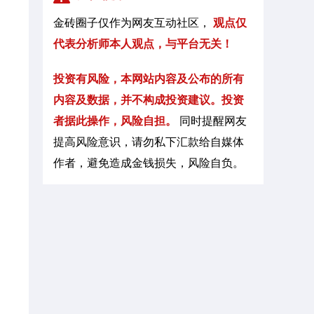
势分析及操作建议
金砖圈子仅作为网友互动社区，
观点仅
2025-03-31
徐鑫
代表分析师本人观点，与平台无关！
徐鑫：3.31黄金多头能否持续发力？独家走
势分析及操作建议
投资有风险，本网站内容及公布的所有
内容及数据，并不构成投资建议。投资
2025-03-30
徐鑫
者据此操作，风险自担。
同时提醒网友
徐鑫：3.30黄金怒冲3087！下周还能多
提高风险意识，请勿私下汇款给自媒体
吗？
作者，避免造成金钱损失，风险自负。
2025-03-30
徐鑫
徐鑫：3.30黄金怒冲3087！下周还能多
吗？
2025-03-29
徐鑫
徐鑫：3.29黄金下周走势分析及独家操作思
路
2025-03-29
徐鑫