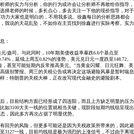
析师的实力与分析，你的行为或许会让分析师不再敢给你指导，
选择老师的时候，多长点心，多去关注一下他的现价指导，对于
术功力大家也是明白的，不用我多说。徐鑫每日的分析思路都会
，我说的天花乱坠，不如你在主页找到徐鑫进行实际考察。实力
息：
元/盎司。与此同时，10年期美债收益率暴跌6.6个基点至
.74%，延续上周五0.82%的涨势，美元兑日元一度跌至148.72。
险，甚至可能短期内反常推高美元。"当黄金闪耀、日元狂舞、美
高级别警报。周三的关税公告或将决定这场避险风暴是暂时喘息
样：特朗普的关税大棒，正在改写现代金融史的避险剧本。
，目前结构方面已经形成了四连阳，而且上方缺乏明显的压力
比如3100大关一线的位置就相当关键，现阶段短期均线组呈现出
状态，因此多方再次占据了明显优势。
回升的风险，但更多可能还是因为关税政策所带来的，因此避
至3127一线，目前均线组是极为强烈的上涨信号，不过由于离现