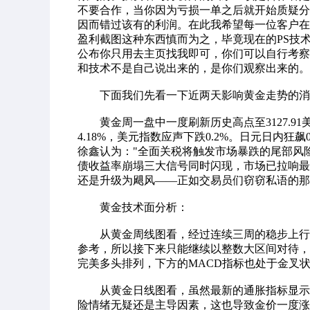
不要合作，当你因为亏损一单之后就开始质疑分
因而错过该有的利润。在此我希望每一位客户在
盈利截图这种东西慎而为之，毕竟现在的PS技
公布你只用去主页找我即可，你们可以自行考察
和技术不是自己说出来的，是你们观察出来的。
下面我们先看一下近两天影响黄金走势的消
黄金周一盘中一度刷新历史高点至3127.91美
4.18%，美元指数应声下跌0.2%。日元日内狂飙0
徐鑫认为："全面关税将触发市场暴跌的尾部风
债收益率崩塌三大信号同时闪现，市场已拉响最
还是升级为飓风——正如交易员们窃窃私语的那
黄金技术面分析：
从黄金周线图看，经过连续三周的稳步上行后
参考，所以接下来只能继续以整数大区间对待，
完美多头排列，下方的MACD指标也处于金叉
从黄金日线图看，虽然最新的通胀指标显示有
险情绪无疑还是主导因素，这也导致金价一度涨