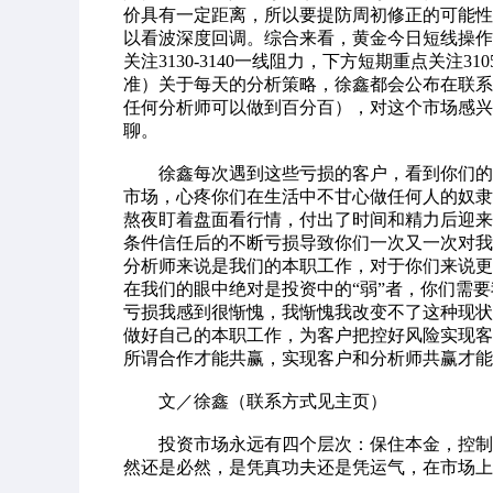
价具有一定距离，所以要提防周初修正的可能性
以看波深度回调。综合来看，黄金今日短线操作
关注3130-3140一线阻力，下方短期重点关注3
准）关于每天的分析策略，徐鑫都会公布在联系
任何分析师可以做到百分百），对这个市场感兴
聊。
徐鑫每次遇到这些亏损的客户，看到你们的无
市场，心疼你们在生活中不甘心做任何人的奴隶
熬夜盯着盘面看行情，付出了时间和精力后迎来
条件信任后的不断亏损导致你们一次又一次对我
分析师来说是我们的本职工作，对于你们来说更
在我们的眼中绝对是投资中的“弱”者，你们需
亏损我感到很惭愧，我惭愧我改变不了这种现状
做好自己的本职工作，为客户把控好风险实现客
所谓合作才能共赢，实现客户和分析师共赢才能
文／徐鑫（联系方式见主页）
投资市场永远有四个层次：保住本金，控制风
然还是必然，是凭真功夫还是凭运气，在市场上