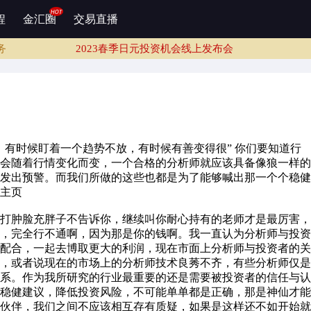
2023春季日元投资机会线上发布会
程
金汇圈
交易直播
2023春季日元投资机会线上发布会
务
2023春季日元投资机会线上发布会
2023春季日元投资机会线上发布会
2023春季日元投资机会线上发布会
务
2023春季日元投资机会线上发布会
2023春季日元投资机会线上发布会
有时候盯着一个趋势不放，有时候有善变得很” 你们要知道行
会随着行情变化而变，一个合格的分析师就应该具备像狼一样的
发出预警。而我们所做的这些也都是为了能够喊出那一个个稳健
主页
肿脸充胖子不告诉你，继续叫你耐心持有的老师才是最厉害，
，完全行不通啊，因为那是你的钱啊。我一直认为分析师与投资
配合，一起去博取更大的利润，现在市面上分析师与投资者的关
，或者说现在的市场上的分析师技术良莠不齐，有些分析师仅是
系。作为我所研究的行业最重要的还是需要被投资者的信任与认
稳健建议，降低投资风险，不可能单单都是正确，那是神仙才能
伙伴，我们之间不应该相互存有质疑，如果是这样还不如开始就