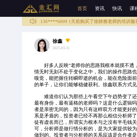
136****1003 3分钟前购买了培训课程
首页
资讯
快讯
课
188****0068 1天前购买了培训课程
136****6009 1天前购买了徐静雅老师的培训服
133****5987 2天前购买了培训课程
136****4589 3天前购买了培训课程
徐鑫
2025-03-31
137****6789 3天前购买了徐静雅老师的培训服
136****1003 3分钟前购买了培训课程
好多人反映“老师你的思路我根本就摸不透，
情无时无刻不处于变化之中，我们的操作思路也
嗅觉，能把握住转瞬即逝的机会，能在危险面前
的单子，让你们能够稳健获利。徐鑫联系方式见
难道你们认为那些上午看空下午趋势变了还打
最有身份，最有逼格的老师吗？这是什么逻辑吗
者是亲密无间的，因为只有这样双方才能更好的
系是矛盾的，投资者已经不再那么相信分析师了
徒有虚名而已，所谓实力根本与之没有半毛钱关
可，分析师是做行情分析的，是为大家提供较为
做到的。投资者与分析师的关系应该是合作者是