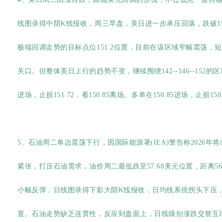
线图录得中阴K线报收，周三早盘，美日进一步承压回落，跌破15
极端回调走势的目标点位151.2位置，目前在该区域窄幅震荡，短
关口。但整体美日上行的趋势不变，继续围绕142--146--152的
进场，止损151.72，看150.85离场。多单在150.85进场，止损150.
5、石油周二单边震荡下行，因国际能源署(IEA)警告称2026
紧张，打压石油需求，油价周二最低跌至57.68美元位置，距离
小幅反弹，日线图录得下影大阴K线报收，日均线系统拐头下压，
置。石油走势缺乏连贯性，反应到盘面上，日线级别涨跌交替互