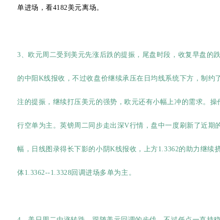
单进场，看4182美元离场。
3、欧元周二受到美元先涨后跌的提振，尾盘时段，收复早盘的
的中阳K线报收，不过收盘价继续承压在日均线系统下方，制约
注的提振，继续打压美元的强势，欧元还有小幅上冲的需求。操作上，日
行空单为主。英镑周二同步走出深V行情，盘中一度刷新了近期的回
幅，日线图录得长下影的小阴K线报收，上方1.3362的助力继
体1.3362--1.3328回调进场多单为主。
4、美日周二由涨转跌，跟随美元回调的步伐，不过低点一直持稳在