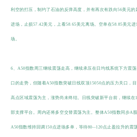
利空的打压，制约了石油的反弹高度，并有再次有跌向56美元的风
进场，止损57.42美元，上看58.65美元离场。空单在58.85美元进
场。
6、A50指数周三继续震荡走高，继续承压在日均线系统下方震荡盘
口的走势，但随着A50指数突破日线双顶15050点的压力关口，
高点区域震荡为主，涨势尚未终结。日线突破新平台前，继续在1475
部支撑平台。周内还将多空交替震荡为主。整体A50指数同步A
A50指数维持回调150点进场多单，等待80--120点止盈拉升