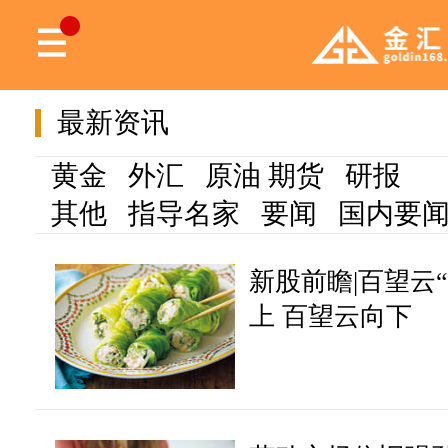
最新资讯
黄金
外汇
原油
期货
研报
其他
指导名家
要闻
国内要
新股前瞻|百望云
上 百望云向下