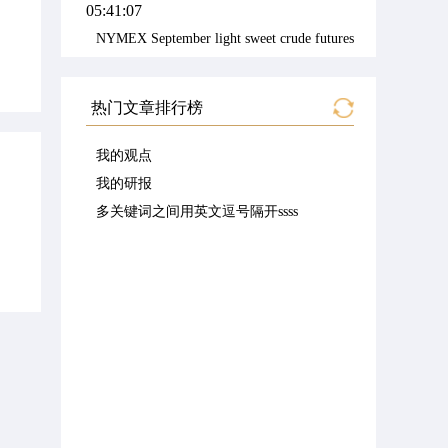
05:41:07
NYMEX September light sweet crude futures rose $2.07 to $77
04:33:26
US President Trump said he is involved in talks with Iran and
热门文章排行榜
04:33:17
美国总统特朗普：海峡目前在“某种程度上”算是开放的。
我的观点
04:33:08
我的研报
President Trump said the strait is, to some extent, open at th
多关键词之间用英文逗号隔开ssss
04:33:00
美国总统特朗普：我们需要更多的弹药。