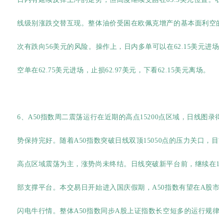
线级别涨跌交替互现。整体油价受困在欧佩克增产的基本面利空
次有跌向56美元的风险。操作上，日内多单可以在62.15美元进场，
空单在62.75美元进场，止损62.97美元，下看62.15美元离场。
6、A50指数周二震荡运行在近期的高点15200点区域，日线
势保持完好。随着A50指数突破日线双顶15050点的压力关口，
高点区域震荡为主，涨势尚未终结。日线突破新平台前，继续在1475
部支撑平台。本交易日开始进入国庆假期，A50指数有望在A股市
闪电牛行情。整体A50指数同步A股上证指数长空短多的运行规律