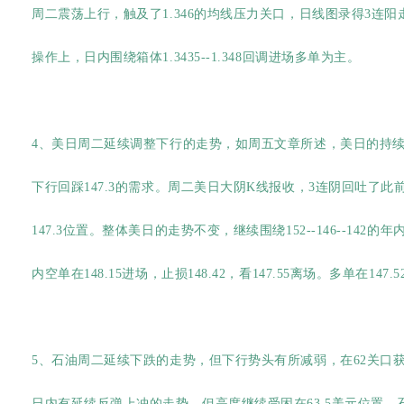
周二震荡上行，触及了1.346的均线压力关口，日线图录得3连阳
操作上，日内围绕箱体1.3435--1.348回调进场多单为主。
4、美日周二延续调整下行的走势，如周五文章所述，美日的持
下行回踩147.3的需求。周二美日大阴K线报收，3连阴回吐了
147.3位置。整体美日的走势不变，继续围绕152--146--14
内空单在148.15进场，止损148.42，看147.55离场。多单在147.5
5、石油周二延续下跌的走势，但下行势头有所减弱，在62关口
日内有延续反弹上冲的走势，但高度继续受困在63.5美元位置