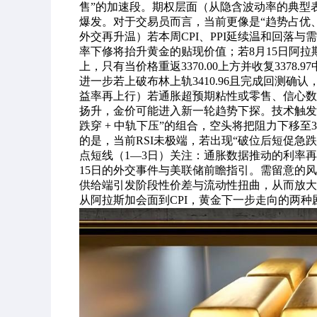
售”的加速段。期权层面（从隐含波动率的典型
爆发。对于交易员而言，当前更像是“趋势占优
外交再升温）若本周CPI、PPI延续温和回落与
率下修将抬升黄金的贴现价值；若8月15日阿
上，只有当价格重返3370.00上方并收复3378.9
进一步若上破布林上轨3410.96且完成回测
益率再上行）若通胀超预期粘性或零售、信心数
扬升，金价可能进入新一轮趋势下探。技术触发点在于
跌穿 + 中轨下压”的组合，空头将把阻力下移至3
的是，当前RSI未极端，若出现“破位后短促急
点短线（1—3日）关注：通胀数据推动的利率再定
15日的外交事件与美联储前瞻指引。需留意的
供给端引发阶段性价差与流动性扭曲，从而放大
从阿拉斯加会面到CPI，黄金下一步走向的两种