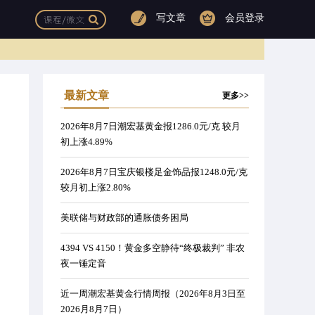
写文章
会员登录
最新文章
更多>>
2026年8月7日潮宏基黄金报1286.0元/克 较月
初上涨4.89%
2026年8月7日宝庆银楼足金饰品报1248.0元/克
较月初上涨2.80%
美联储与财政部的通胀债务困局
4394 VS 4150！黄金多空静待“终极裁判” 非农
夜一锤定音
周
近一周潮宏基黄金行情周报（2026年8月3日至
2026月8月7日）