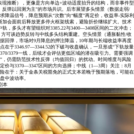
表现推断），更像是方向单边+波动适度抬升的结构，而非事件型
、反弹以回测为主”的市场共识。后市展望多头情景（数据走弱/
需求降温信号，降息预期从“次数”向“幅度”再定价，收益率-实际
拉斯加会面前后释放更多停火框架线索，避险折价继续扩大。技术
7中轨，多头才有望组织对3385.22与3400—3408区间的二次冲击；
确认，方可谈趋势反转与中线多头结构重建。空头情景（通胀黏性/收
据回弹，市场对9月降息的押注降温，10年期与长端收益率再度
3346.97—3344.52的下破与收盘确认，一旦形成“下轨放量
370/3379一线，后续才会评估更低区域的潜在吸引力。需要强调
跌”，仍需防范技术性反弹（均值回归）的扰动。时间维度与风险
价与3370—3347区间的方向选择；中线（1—3周）关注：8月
风险在于：关于金条关税豁免的正式文本若晚于预期落地，可能在
盘中波动率。
剧本