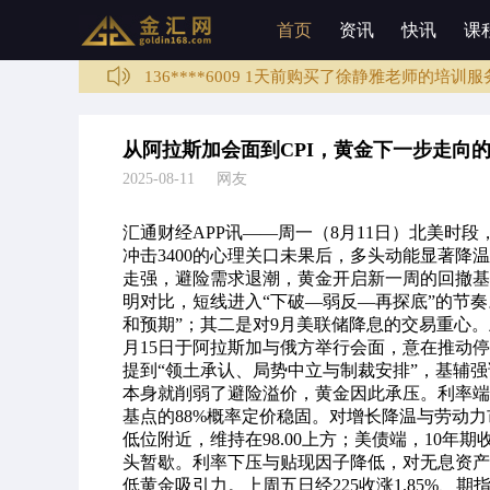
136****1003 3分钟前购买了培训课程
首页
资讯
快讯
课
188****0068 1天前购买了培训课程
136****6009 1天前购买了徐静雅老师的培训服
133****5987 2天前购买了培训课程
136****4589 3天前购买了培训课程
从阿拉斯加会面到CPI，黄金下一步走向
137****6789 3天前购买了徐静雅老师的培训服
2025-08-11 网友
136****1003 3分钟前购买了培训课程
汇通财经APP讯——周一（8月11日）北美时段，
冲击3400的心理关口未果后，多头动能显著
走强，避险需求退潮，黄金开启新一周的回撤基调。盘面
明对比，短线进入“下破—弱反—再探底”的节
和预期”；其二是对9月美联储降息的交易重心
月15日于阿拉斯加与俄方举行会面，意在推动
提到“领土承认、局势中立与制裁安排”，基辅强
本身就削弱了避险溢价，黄金因此承压。利率端为金价
基点的88%概率定价稳固。对增长降温与劳动
低位附近，维持在98.00上方；美债端，10年期收
头暂歇。利率下压与贴现因子降低，对无息资产
低黄金吸引力。上周五日经225收涨1.85%、期