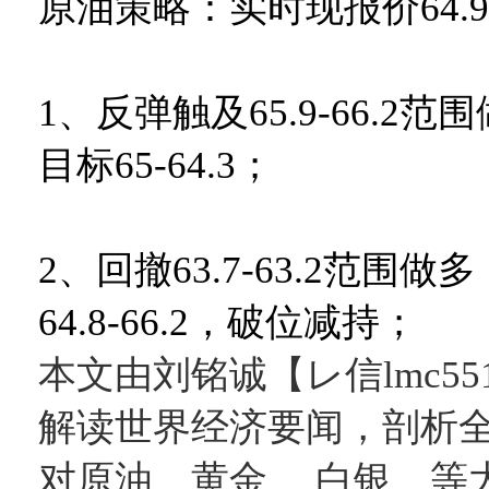
原油策略：实时现报价64.
1、反弹触及65.9-66.2范
目标65-64.3；
2、回撤63.7-63.2范围做
64.8-66.2，破位减持；
本文由刘铭诚【レ信lmc55
解读世界经济要闻，剖析
对原油、黄金、 白银、等